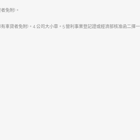
檢查而支出的成本就構成了
下
一
篇
文
章:
樹林區富信當舖專辦樹林汽車借款,樹林機車借款
手.專業的服務態度的經營原則，服務客戶、關