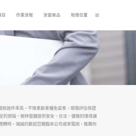
初衷背道而馳進行
慮監管“俘獲說”帶來的成本，如果
會像在前面中分析的那樣，而是會
實施監管的初衷背道而馳，需要設
部門合意地進行監管。