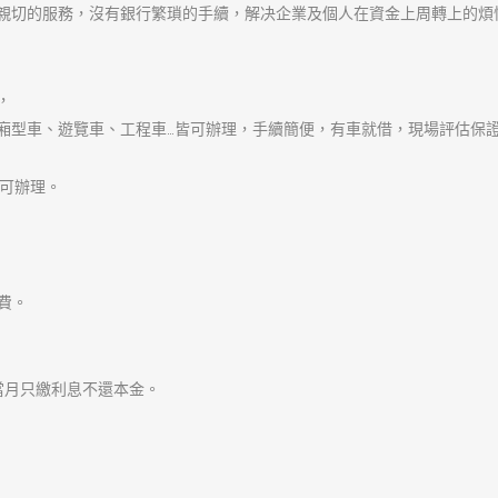
發
作
分
2018-03-10
admin
樹林汽車借款
佈
者
類
日
期:
文
章
上一篇文章
汽車借款分布範圍等來劃分
導
上
覽
一
篇
文
下一篇文章
章: