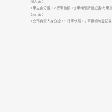
搜
尋
關
鍵
字:
近期文章
樹林當舖是您的個人行動金庫，
隨時隨地為您撐腰
樹林汽車借款低利便利讓您資金
靈活大翻身
珍藏資產黃金變現！樹林當舖專
業鑑價即刻舒緩您的資金微恙
樹林汽車借款是您最溫和、無負
擔的資金應急首選
樹林當舖是黃金鑑定專家，揭開