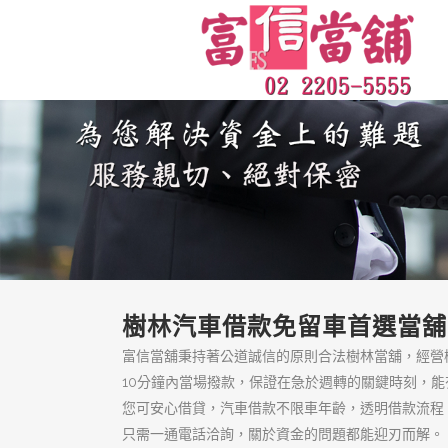
樹林區借錢來富信
當舖
樹林區借錢來富信當舖，政府合
法的汽車借款、機車借款推薦，
百分之百保障客戶隱私絕對保
密，只要備妥身分證、收入證明
與汽車等相關文件，就能當天撥
款！
頁面
低利息典當