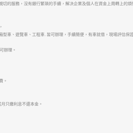
發
作
分
2020-07-02
admin
樹林當舖
佈
者
類
日
期:
文
章
上一篇文章
樹林當舖放款迅速方便，讓
導
上
覽
一
篇
文
下一篇文章
章: