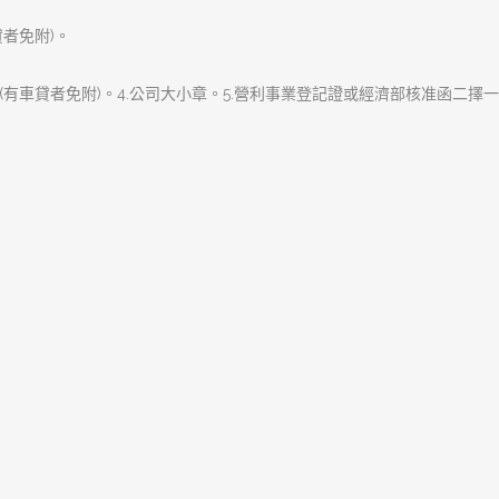
樹林當舖借錢合法利息，沒
下
一
篇
文
章:
樹林區富信當舖專辦樹林汽車借款,樹林機車借款
手.專業的服務態度的經營原則，服務客戶、關