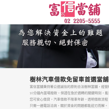
樹林區借錢來富信
當舖
樹林區借錢來富信當舖，政府合
法的汽車借款、機車借款推薦，
百分之百保障客戶隱私絕對保
密，只要備妥身分證、收入證明
與汽車等相關文件，就能當天撥
款！
頁面
低利息典當