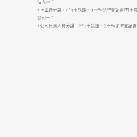
搜
尋
關
鍵
字:
近期文章
樹林當舖是您的個人行動金庫，
隨時隨地為您撐腰
樹林汽車借款低利便利讓您資金
靈活大翻身
珍藏資產黃金變現！樹林當舖專
業鑑價即刻舒緩您的資金微恙
樹林汽車借款是您最溫和、無負
擔的資金應急首選
樹林當舖是黃金鑑定專家，揭開