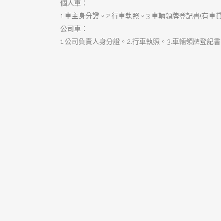
搜
尋
關
鍵
字:
近期文章
樹林當舖是您的個人行動金庫，
隨時隨地為您撐腰
樹林汽車借款低利便利讓您資金
靈活大翻身
珍藏資產黃金變現！樹林當舖專
業鑑價即刻舒緩您的資金微恙
樹林汽車借款是您最溫和、無負
擔的資金應急首選
樹林當舖是黃金鑑定專家，揭開