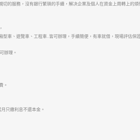
發
作
分
2020-11-07
admin
樹林汽車借款
佈
者
類
日
期:
文
章
上一篇文章
樹林機車借款快速簡單的流
導
上
覽
一
篇
文
下一篇文章
章: