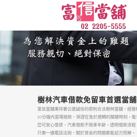
樹林區借錢來富信
當舖
樹林區借錢來富信當舖，政府合
法的汽車借款、機車借款推薦，
百分之百保障客戶隱私絕對保
密，只要備妥身分證、收入證明
與汽車等相關文件，就能當天撥
款！
頁面
低利息典當