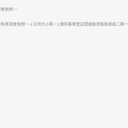
樹林當舖在短時間內解决您
下
一
篇
文
章:
樹林區富信當舖專辦樹林汽車借款,樹林機車借款
手.專業的服務態度的經營原則，服務客戶、關