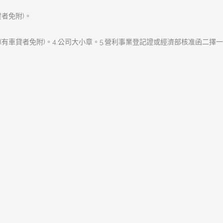
下一篇文章
樹林汽車借款誠信有口碑沒
下
解決現金週轉上的問題
一
篇
文
章:
樹林區富信當舖專辦樹林汽車借款,樹林機車借款
手.專業的服務態度的經營原則，服務客戶、關