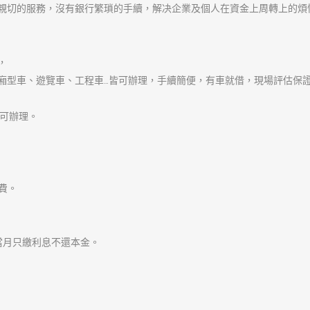
發
作
分
2022-03-18
admin
樹林當舖
佈
者
類
日
期:
文
章
上一篇文章
樹林汽車借款快速解决您的
導
上
務幫您過難關
覽
一
篇
文
章: