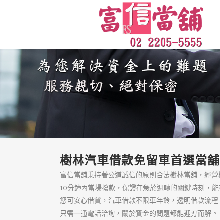
樹林區借錢來富信
當舖
樹林區借錢來富信當舖，政府合
法的汽車借款、機車借款推薦，
百分之百保障客戶隱私絕對保
密，只要備妥身分證、收入證明
與汽車等相關文件，就能當天撥
款！
頁面
低利息典當