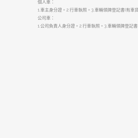
搜
尋
關
鍵
字:
近期文章
樹林當舖是您的個人行動金庫，
隨時隨地為您撐腰
樹林汽車借款低利便利讓您資金
靈活大翻身
珍藏資產黃金變現！樹林當舖專
業鑑價即刻舒緩您的資金微恙
樹林汽車借款是您最溫和、無負
擔的資金應急首選
樹林當舖是黃金鑑定專家，揭開