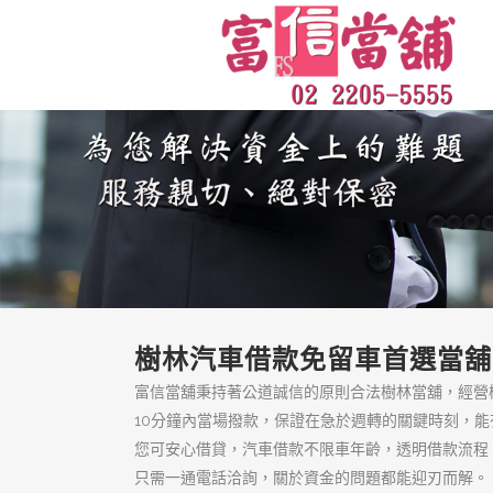
樹林區借錢來富信
當舖
樹林區借錢來富信當舖，政府合
法的汽車借款、機車借款推薦，
百分之百保障客戶隱私絕對保
密，只要備妥身分證、收入證明
與汽車等相關文件，就能當天撥
款！
頁面
低利息典當