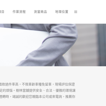
不必為借貸而煩
困擾
分期均可貸，依車況、車齡，決定
以機車作為擔保品向債權人借款抵
是公司行號或個人均可辦理，在您
金救援伙伴，讓您安心借貸無煩