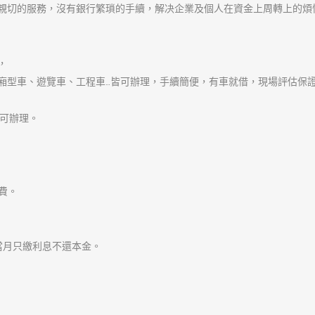
發
作
分
2023-07-29
admin
樹林機車借款
佈
者
類
日
期:
文
章
上一篇文章
樹林汽車借款以合法、專業
導
上
週轉
覽
一
篇
文