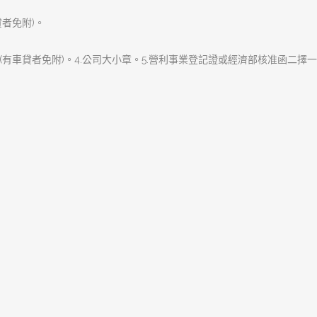
章:
下一篇文章
樹林當舖降息助還精打細算
下
一
篇
文
章:
樹林區富信當舖專辦樹林汽車借款,樹林機車借款
手.專業的服務態度的經營原則，服務客戶、關