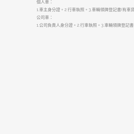
搜
尋
關
鍵
字:
近期文章
樹林當舖是您的個人行動金庫，
隨時隨地為您撐腰
樹林汽車借款低利便利讓您資金
靈活大翻身
珍藏資產黃金變現！樹林當舖專
業鑑價即刻舒緩您的資金微恙
樹林汽車借款是您最溫和、無負
擔的資金應急首選
樹林當舖是黃金鑑定專家，揭開