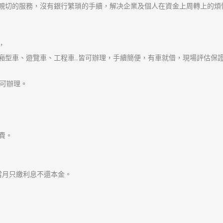
發
作
分
2024-03-22
admin
樹林當舖
佈
者
類
日
期:
文
章
上一篇文章
樹林汽車借款讓你順利解決
導
上
幫您到底
覽
一
篇
文
章: