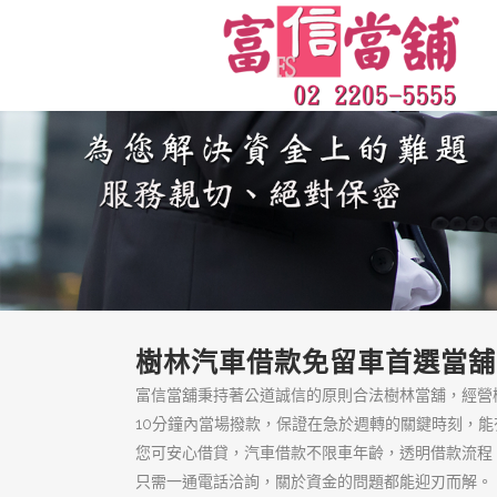
樹林區借錢來富信
當舖
樹林區借錢來富信當舖，政府合
法的汽車借款、機車借款推薦，
百分之百保障客戶隱私絕對保
密，只要備妥身分證、收入證明
與汽車等相關文件，就能當天撥
款！
頁面
低利息典當