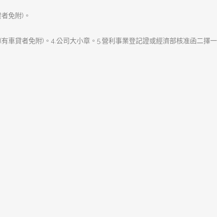
下一篇文章
樹林機車借款讓您輕鬆還款
下
急站
一
篇
文
章:
樹林區富信當舖專辦樹林汽車借款,樹林機車借款
手.專業的服務態度的經營原則，服務客戶、關